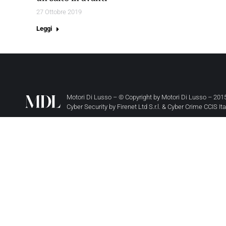
27 Ottobre 2019
Leggi
Motori Di Lusso – © Copyright by
Motori Di Lusso
– 2015
Cyber Security by
Firenet Ltd S.r.l.
&
Cyber Crime CCIS It