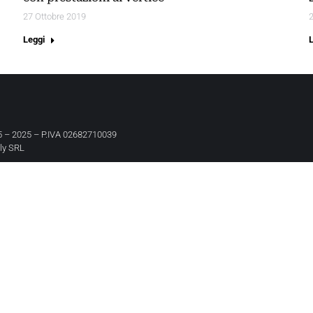
27 Ottobre 2019
2
Leggi
 – 2025 – P.IVA 02682710039
aly SRL