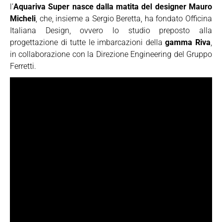
l’
Aquariva Super nasce dalla matita del designer Mauro
Micheli
, che, insieme a Sergio Beretta, ha fondato Officina
Italiana Design, ovvero lo studio preposto alla
progettazione di tutte le imbarcazioni della
gamma Riva
,
in collaborazione con la Direzione Engineering del Gruppo
Ferretti.