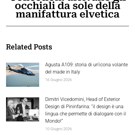
Prossimo
occhiali da sole della
post:
manifattura elvetica
Related Posts
Agusta A109: storia di un’icona volante
del made in Italy
16 Giugno 2026
Dimitri Vicedomini, Head of Exterior
Design di Pininfarina: “il design è una
lingua che permette di dialogare con il
Mondo!”
10 Giugno 2026