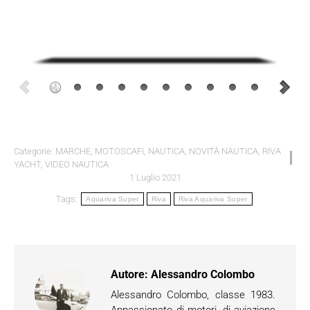
Categorie:
MARCHE
,
MOTOSCAFI
,
NAUTICA
,
NOVITÀ NAUTICA
,
RIVA
YACHT
,
VIDEO NAUTICA
1 Luglio 2021
Tags:
Aquariva Super
Riva
Riva Aquariva Super
Autore:
Alessandro Colombo
Alessandro Colombo, classe 1983.