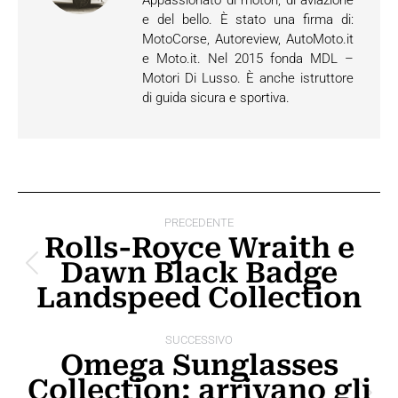
Appassionato di motori, di aviazione
e del bello. È stato una firma di:
MotoCorse, Autoreview, AutoMoto.it
e Moto.it. Nel 2015 fonda MDL –
Motori Di Lusso. È anche istruttore
di guida sicura e sportiva.
Naviga
PRECEDENTE
tra
Rolls-Royce Wraith e
Dawn Black Badge
i
Post
Landspeed Collection
precedente:
post
SUCCESSIVO
Omega Sunglasses
Collection: arrivano gli