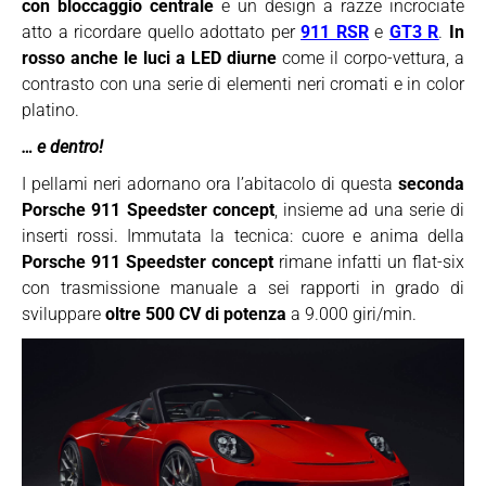
con bloccaggio centrale
e un design a razze incrociate
atto a ricordare quello adottato per
911 RSR
e
GT3 R
.
In
rosso anche le luci a LED diurne
come il corpo-vettura, a
contrasto con una serie di elementi neri cromati e in color
platino.
… e dentro!
I pellami neri adornano ora l’abitacolo di questa
seconda
Porsche 911 Speedster concept
, insieme ad una serie di
inserti rossi. Immutata la tecnica: cuore e anima della
Porsche 911 Speedster concept
rimane infatti un flat-six
con trasmissione manuale a sei rapporti in grado di
sviluppare
oltre 500 CV di potenza
a 9.000 giri/min.