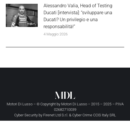
Alessandro Valia, Head of Testing
Ducati [intervista]: “sviluppare una
Ducati? Un privilegio e una
responsabilità!”
4 Maggio 2026
Motori Di Lusso – © Copyright by
Motori Di Lusso
– 2015 – 2025 – P.IVA
02682710039
Cyber Security by
Firenet Ltd S.r.l.
&
Cyber Crime CCIS Italy SRL