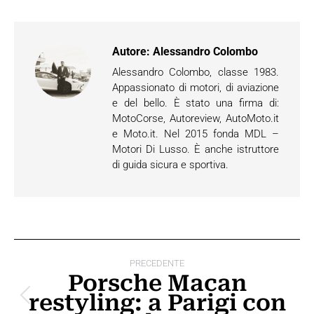
Autore:
Alessandro Colombo
Alessandro Colombo, classe 1983.
Appassionato di motori, di aviazione
e del bello. È stato una firma di:
MotoCorse, Autoreview, AutoMoto.it
e Moto.it. Nel 2015 fonda MDL –
Motori Di Lusso. È anche istruttore
di guida sicura e sportiva.
Naviga
PRECEDENTE
tra
Porsche Macan
restyling: a Parigi con
i
Post