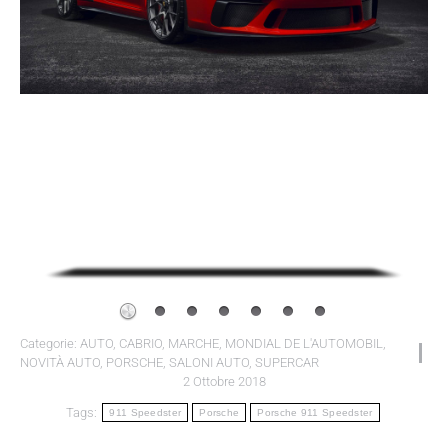
Categorie:
AUTO
,
CABRIO
,
MARCHE
,
MONDIAL DE L'AUTOMOBIL
,
NOVITÀ AUTO
,
PORSCHE
,
SALONI AUTO
,
SUPERCAR
2 Ottobre 2018
Tags:
911 Speedster
Porsche
Porsche 911 Speedster