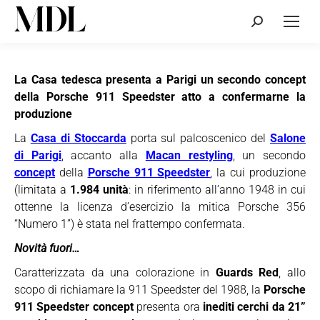
Cerca:
La Casa tedesca presenta a Parigi un secondo concept
della Porsche 911 Speedster atto a confermarne la
produzione
La
Casa di Stoccarda
porta sul palcoscenico del
Salone
di Parigi
, accanto alla
Macan restyling
, un secondo
concept
della
Porsche 911 Speedster
, la cui produzione
(limitata a
1.984 unità
: in riferimento all’anno 1948 in cui
ottenne la licenza d’esercizio la mitica Porsche 356
“Numero 1”) è stata nel frattempo confermata.
Novità fuori…
Caratterizzata da una colorazione in
Guards Red
, allo
scopo di richiamare la 911 Speedster del 1988, la
Porsche
911 Speedster concept
presenta ora
inediti cerchi da 21”