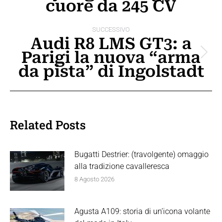
cuore da 245 CV
precedente:
post
SUCCESSIVO
Audi R8 LMS GT3: a
Parigi la nuova “arma
Prossimo
da pista” di Ingolstadt
post:
Related Posts
Bugatti Destrier: (travolgente) omaggio
alla tradizione cavalleresca
8 Agosto 2026
Agusta A109: storia di un’icona volante