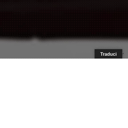
Traduci
La Maison elvetica celebra i Giochi olimpici
invernali del prossimo anno con l’Omega
Seamaster 37 mm Milano Cortina 2026,
segnatempo dal carattere elegante e raffinato
e dal sapore retrò
La
Maison elvetica
(cronometrista ufficiale dei