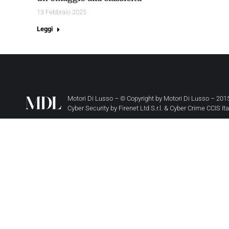
13 Febbraio 2025
Leggi
Motori Di Lusso – © Copyright by
Motori Di Lusso
– 2015
Cyber Security by
Firenet Ltd S.r.l.
&
Cyber Crime CCIS It