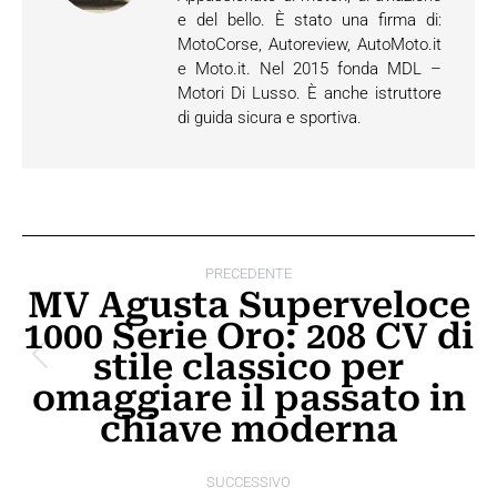
e del bello. È stato una firma di:
MotoCorse, Autoreview, AutoMoto.it
e Moto.it. Nel 2015 fonda MDL –
Motori Di Lusso. È anche istruttore
di guida sicura e sportiva.
Naviga
PRECEDENTE
tra
MV Agusta Superveloce
1000 Serie Oro: 208 CV di
i
stile classico per
Post
post
omaggiare il passato in
precedente:
chiave moderna
SUCCESSIVO