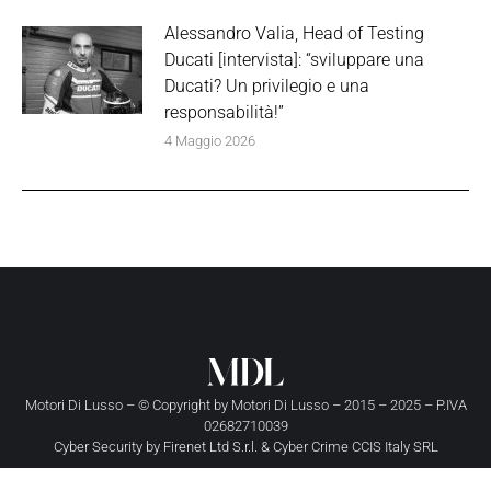
Alessandro Valia, Head of Testing
Ducati [intervista]: “sviluppare una
Ducati? Un privilegio e una
responsabilità!”
4 Maggio 2026
Motori Di Lusso – © Copyright by
Motori Di Lusso
– 2015 – 2025 – P.IVA
02682710039
Cyber Security by
Firenet Ltd S.r.l.
&
Cyber Crime CCIS Italy SRL