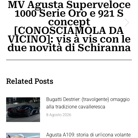
MV Agusta Superveloce
1000 Serie Oro e 921 S
concept
Prossimo
[CONOSCIAMOLA DA
post:
VICINO]: vis à vis con le
due novità di Schiranna
Related Posts
Bugatti Destrier: (travolgente) omaggio
alla tradizione cavalleresca
8 Agosto 2026
Agusta A109: storia di un’icona volante