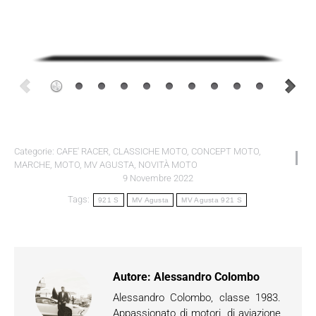
Categorie:
CAFE' RACER
,
CLASSICHE MOTO
,
CONCEPT MOTO
,
MARCHE
,
MOTO
,
MV AGUSTA
,
NOVITÀ MOTO
9 Novembre 2022
Tags:
921 S
MV Agusta
MV Agusta 921 S
Autore:
Alessandro Colombo
Alessandro Colombo, classe 1983.
Appassionato di motori, di aviazione