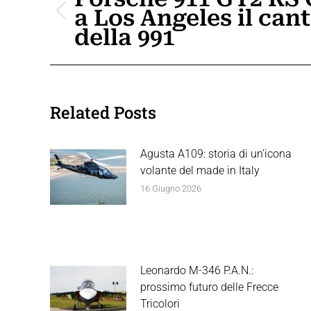
a Los Angeles il can
i
Post
della 991
precedente:
post
Related Posts
Agusta A109: storia di un’icona
volante del made in Italy
16 Giugno 2026
Leonardo M-346 P.A.N.:
prossimo futuro delle Frecce
Tricolori