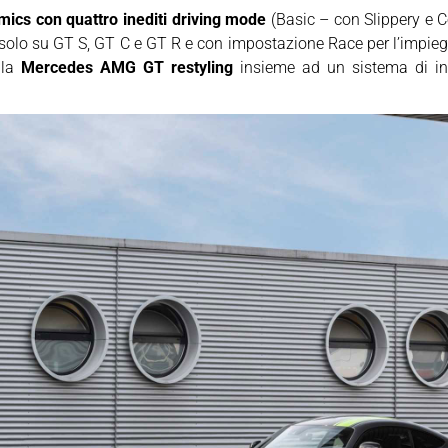
cs con quattro inediti driving mode
(Basic – con Slippery e 
 solo su GT S, GT C e GT R e con impostazione Race per l’impiego 
lla
Mercedes AMG GT restyling
insieme ad un sistema di i