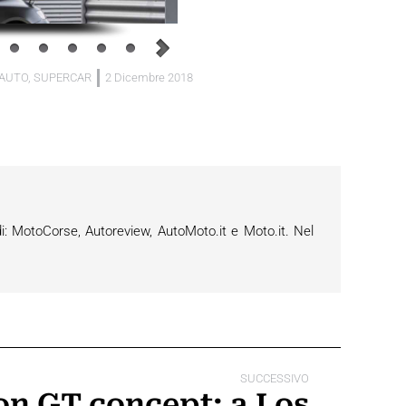
 AUTO
,
SUPERCAR
2 Dicembre 2018
i: MotoCorse, Autoreview, AutoMoto.it e Moto.it. Nel
SUCCESSIVO
on GT concept: a Los