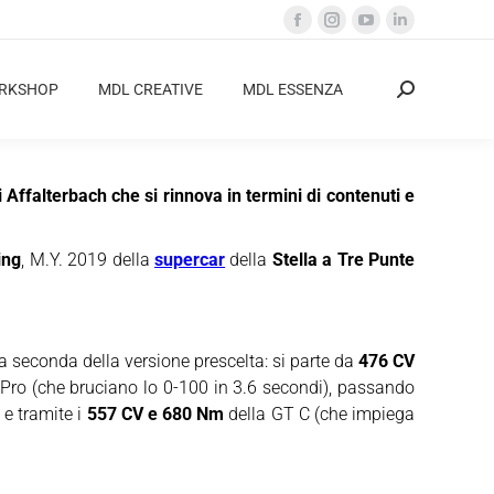
Facebook
Instagram
YouTube
Linkedin
page
page
page
page
opens
opens
opens
opens
ORKSHOP
MDL CREATIVE
MDL ESSENZA
Cerca:
in
in
in
in
new
new
new
new
window
window
window
window
Affalterbach che si rinnova in termini di contenuti e
ing
, M.Y. 2019 della
supercar
della
Stella a Tre Punte
 a seconda della versione prescelta: si parte da
476 CV
Pro (che bruciano lo 0-100 in 3.6 secondi), passando
 e tramite i
557 CV e 680 Nm
della GT C (che impiega