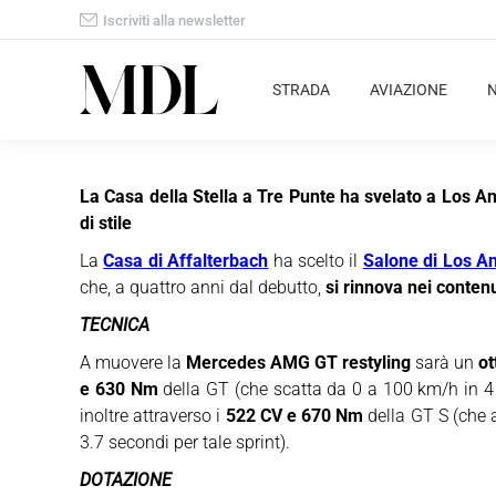
Iscriviti alla newsletter
STRADA
AVIAZIONE
La Casa della Stella a Tre Punte ha svelato a Los An
di stile
La
Casa di Affalterbach
ha scelto il
Salone di Los A
che, a quattro anni dal debutto,
si rinnova nei contenu
TECNICA
A muovere la
Mercedes AMG GT restyling
sarà un
ot
e 630 Nm
della GT (che scatta da 0 a 100 km/h in 4 
inoltre attraverso i
522 CV e 670 Nm
della GT S (che 
3.7 secondi per tale sprint).
DOTAZIONE