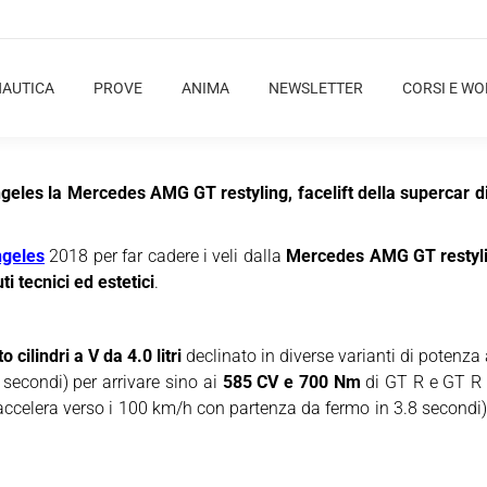
NAUTICA
PROVE
ANIMA
NEWSLETTER
CORSI E W
geles la Mercedes AMG GT restyling, facelift della supercar di 
ngeles
2018 per far cadere i veli dalla
Mercedes AMG GT restyl
ti tecnici ed estetici
.
to cilindri a V da 4.0 litri
declinato in diverse varianti di potenza
secondi) per arrivare sino ai
585 CV e 700 Nm
di GT R e GT R 
accelera verso i 100 km/h con partenza da fermo in 3.8 secondi)