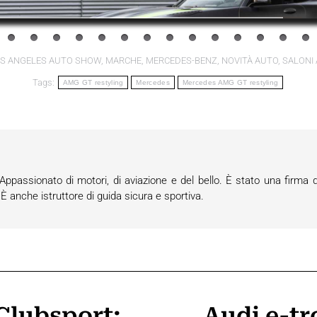
S ANGELES AUTO SHOW
,
MARCHE
,
MERCEDES-BENZ
,
NOVITÀ AUTO
,
SALONI
Tags:
AMG GT restyling
Mercedes
Mercedes AMG GT restyling
passionato di motori, di aviazione e del bello. È stato una firma d
anche istruttore di guida sicura e sportiva.
Clubsport:
Audi e-tr