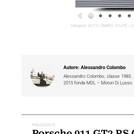
Categorie:
AUTO
,
CABRIO
,
COUPE'
,
LO
Autore:
Alessandro Colombo
Alessandro Colombo, classe 1983. Ap
2015 fonda MDL – Motori Di Lusso. È 
Naviga
PRECEDENTE
tra
Porsche 911 GT2 RS 