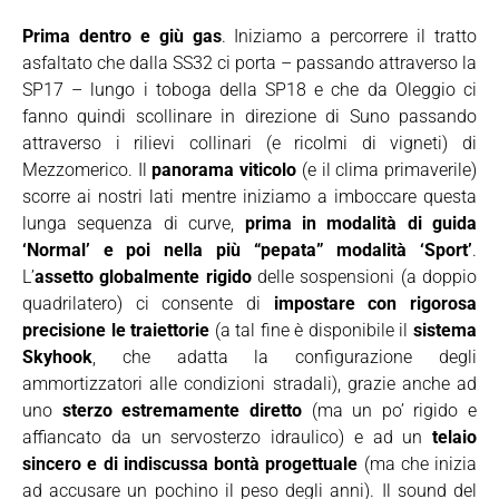
Prima dentro e giù gas
. Iniziamo a percorrere il tratto
asfaltato che dalla SS32 ci porta – passando attraverso la
SP17 – lungo i toboga della SP18 e che da Oleggio ci
fanno quindi scollinare in direzione di Suno passando
attraverso i rilievi collinari (e ricolmi di vigneti) di
Mezzomerico. Il
panorama viticolo
(e il clima primaverile)
scorre ai nostri lati mentre iniziamo a imboccare questa
lunga sequenza di curve,
prima in modalità di guida
‘Normal’ e poi nella più “pepata” modalità ‘Sport’
.
L’
assetto globalmente rigido
delle sospensioni (a doppio
quadrilatero) ci consente di
impostare con rigorosa
precisione le traiettorie
(a tal fine è disponibile il
sistema
Skyhook
, che adatta la configurazione degli
ammortizzatori alle condizioni stradali), grazie anche ad
uno
sterzo estremamente diretto
(ma un po’ rigido e
affiancato da un servosterzo idraulico) e ad un
telaio
sincero e di indiscussa bontà progettuale
(ma che inizia
ad accusare un pochino il peso degli anni). Il sound del