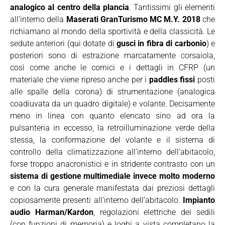
analogico al centro della plancia
. Tantissimi gli elementi
all’interno della
Maserati GranTurismo MC M.Y. 2018
che
richiamano al mondo della sportività e della classicità. Le
sedute anteriori (qui dotate di
gusci in fibra di carbonio
) e
posteriori sono di estrazione marcatamente corsaiola,
così come anche le cornici e i dettagli in CFRP (un
materiale che viene ripreso anche per i
paddles fissi
posti
alle spalle della corona) di strumentazione (analogica
coadiuvata da un quadro digitale) e volante. Decisamente
meno in linea con quanto elencato sino ad ora la
pulsanteria in eccesso, la retroilluminazione verde della
stessa, la conformazione del volante e il sistema di
controllo della climatizzazione all’interno dell’abitacolo,
forse troppo anacronistici e in stridente contrasto con un
sistema di gestione multimediale invece molto moderno
e con la cura generale manifestata dai preziosi dettagli
copiosamente presenti all’interno dell’abitacolo.
Impianto
audio Harman/Kardon
, regolazioni elettriche dei sedili
(con funzioni di memoria) e loghi a vista completano la