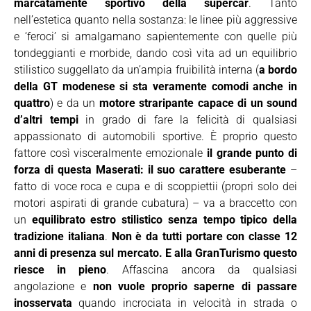
marcatamente sportivo della supercar
. Tanto
nell’estetica quanto nella sostanza: le linee più aggressive
e ‘feroci’ si amalgamano sapientemente con quelle più
tondeggianti e morbide, dando così vita ad un equilibrio
stilistico suggellato da un’ampia fruibilità interna (
a bordo
della GT modenese si sta veramente comodi anche in
quattro
) e da un
motore straripante capace di un sound
d’altri tempi
in grado di fare la felicità di qualsiasi
appassionato di automobili sportive. È proprio questo
fattore così visceralmente emozionale
il grande punto di
forza di questa Maserati: il suo carattere esuberante
–
fatto di voce roca e cupa e di scoppiettii (propri solo dei
motori aspirati di grande cubatura) – va a braccetto con
un
equilibrato estro stilistico senza tempo tipico della
tradizione italiana
.
Non è da tutti portare con classe 12
anni di presenza sul mercato. E alla GranTurismo questo
riesce in pieno
. Affascina ancora da qualsiasi
angolazione e
non vuole proprio saperne di passare
inosservata
quando incrociata in velocità in strada o