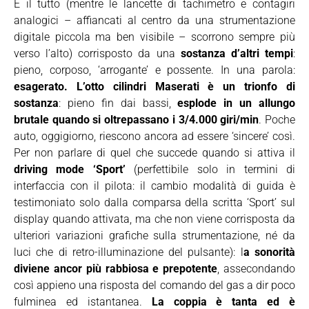
E il tutto (mentre le lancette di tachimetro e contagiri
analogici – affiancati al centro da una strumentazione
digitale piccola ma ben visibile – scorrono sempre più
verso l’alto) corrisposto da una
sostanza d’altri tempi
:
pieno, corposo, ‘arrogante’ e possente. In una parola:
esagerato. L’otto cilindri Maserati è un trionfo di
sostanza
: pieno fin dai bassi,
esplode in un allungo
brutale quando si oltrepassano i 3/4.000 giri/min
. Poche
auto, oggigiorno, riescono ancora ad essere ‘sincere’ così.
Per non parlare di quel che succede quando si attiva il
driving mode ‘Sport’
(perfettibile solo in termini di
interfaccia con il pilota: il cambio modalità di guida è
testimoniato solo dalla comparsa della scritta ‘Sport’ sul
display quando attivata, ma che non viene corrisposta da
ulteriori variazioni grafiche sulla strumentazione, né da
luci che di retro-illuminazione del pulsante): l
a sonorità
diviene ancor più rabbiosa e prepotente
, assecondando
così appieno una risposta del comando del gas a dir poco
fulminea ed istantanea.
La coppia è tanta ed è