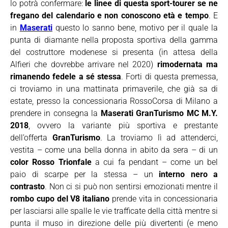
lo potrà confermare:
le linee di questa sport-tourer se ne
fregano del calendario e non conoscono età e tempo
. E
in
Maserati
questo lo sanno bene, motivo per il quale la
punta di diamante nella proposta sportiva della gamma
del costruttore modenese si presenta (in attesa della
Alfieri che dovrebbe arrivare nel 2020)
rimodernata ma
rimanendo fedele a sé stessa
. Forti di questa premessa,
ci troviamo in una mattinata primaverile, che già sa di
estate, presso la concessionaria RossoCorsa di Milano a
prendere in consegna la
Maserati GranTurismo MC M.Y.
2018
, ovvero la variante più sportiva e prestante
dell’offerta
GranTurismo
. La troviamo lì ad attenderci,
vestita – come una bella donna in abito da sera – di un
color Rosso Trionfale
a cui fa pendant – come un bel
paio di scarpe per la stessa – un
interno nero a
contrasto
. Non ci si può non sentirsi emozionati mentre il
rombo cupo del V8 italiano
prende vita in concessionaria
per lasciarsi alle spalle le vie trafficate della città mentre si
punta il muso in direzione delle più divertenti (e meno