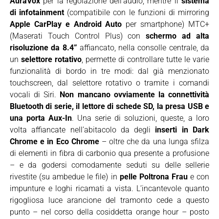
AuraVox
per la regolazione dell’audio, mentre il
sistema
di infotainment
(compatibile con le funzioni di mirroring
Apple CarPlay e Android Auto
per smartphone) MTC+
(Maserati Touch Control Plus) con
schermo ad alta
risoluzione da 8.4”
affiancato, nella consolle centrale, da
un
selettore rotativo
, permette di controllare tutte le varie
funzionalità di bordo in tre modi: dal già menzionato
touchscreen, dal selettore rotativo o tramite i comandi
vocali di Siri.
Non mancano ovviamente la connettività
Bluetooth di serie, il lettore di schede SD, la presa USB e
una porta Aux-In
. Una serie di soluzioni, queste, a loro
volta affiancate nell’abitacolo da degli
inserti in Dark
Chrome e in Eco Chrome
– oltre che da una lunga sfilza
di elementi in fibra di carbonio qua presente a profusione
– e da godersi comodamente seduti su delle sellerie
rivestite (su ambedue le file) in
pelle Poltrona Frau
e con
impunture e loghi ricamati a vista. L’incantevole quanto
rigogliosa luce arancione del tramonto cede a questo
punto – nel corso della cosiddetta orange hour – posto