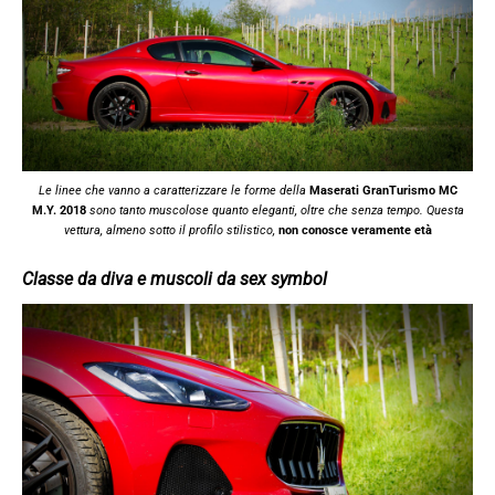
Le linee che vanno a caratterizzare le forme della
Maserati GranTurismo MC
M.Y. 2018
sono tanto muscolose quanto eleganti, oltre che senza tempo. Questa
vettura, almeno sotto il profilo stilistico,
non conosce veramente età
Classe da diva e muscoli da sex symbol