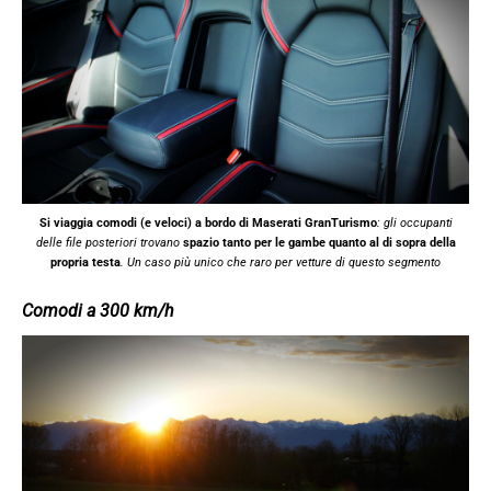
Si viaggia comodi (e veloci) a bordo di Maserati GranTurismo
: gli occupanti
delle file posteriori trovano
spazio tanto per le gambe quanto al di sopra della
propria testa
. Un caso più unico che raro per vetture di questo segmento
Comodi a 300 km/h