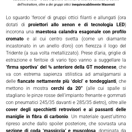
dell’estrattore, oltre a dei gruppi ottici
inequivocabilmente Maserati
Lo sguardo ‘feroce’ di gruppi ottici filanti e allungati (ora
dotati di
proiettori allo xenon e di tecnologia LED
)
incorona una
maestosa calandra esagonale con profilo
cromato
e al cui centro svetta (come un diamante
incastonato in un anello d’oro) con fierezza il logo del
Tridente (a sua volta metallizzato). Prese d’aria, griglie di
estrazione e feritoie di vario tipo vanno a suggellare la
‘firma sportiva’ del ¾ anteriore della GT modenese
, che
va con estrema sapienza stilistica ad amalgamarsi a
delle
fiancate nettamente più ‘dolci’ e tondeggianti
, che
mettono in mostra
cerchi da 20”
(alle cui spalle si
stagliano le pinze rosse dell’impianto frenante e gommati
con pneumatici 245/35 davanti e 285/35 dietro), oltre alle
cover degli specchietti retrovisori e ai passanti delle
maniglie in fibra di carbonio
. Un materiale quest’ultimo
ripreso anche dallo spoiler posteriore, che sovrasta una
sezione di coda ‘massiccia’ e muscolosa
, dominata da