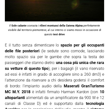
Il
Sole calante
sovrasta i
rilievi montuosi della Catena Alpina
perfettamente
visibile dal territorio piemontese, al cui interno ci siamo mossi in occasione di
questo
test drive
E il tutto senza dimenticare lo
spazio per gli occupanti
delle file posteriori
(le sedute sono comode, lasciando
molto spazio sia per le gambe che sopra la testa dei
passeggeri che stanno dietro:
una cosa più unica che rara
su vetture di questo tipo
), per i bagagli (il vano riservato
ad essi è infatti in grado di accogliere sino a 260 dm3) e
l’attenzione da riservare a chi desidera godersi il comfort
di bordo: l’impianto audio della
Maserati GranTurismo
MC M.Y. 2018
è infatti firmato Harman Kardon (con
10
altoparlanti
alimentati da un amplificatore da 900 W e 12
canali di Classe D) ed è supportato dalla
tecnologia