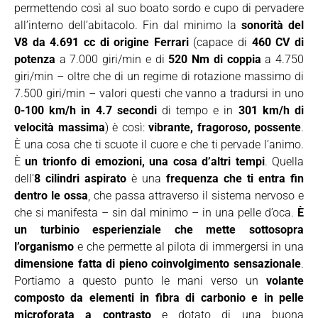
permettendo così al suo boato sordo e cupo di pervadere
all’interno dell’abitacolo. Fin dal minimo la
sonorità del
V8 da 4.691 cc di origine Ferrari
(capace di
460 CV di
potenza
a 7.000 giri/min e di
520 Nm di coppia
a 4.750
giri/min – oltre che di un regime di rotazione massimo di
7.500 giri/min – valori questi che vanno a tradursi in uno
0-100 km/h in 4.7 secondi
di tempo e in
301 km/h di
velocità massima
) è così:
vibrante, fragoroso, possente
.
È una cosa che ti scuote il cuore e che ti pervade l’animo.
È
un trionfo di emozioni, una cosa d’altri tempi
. Quella
dell’
8 cilindri aspirato
è una
frequenza che ti entra fin
dentro le ossa
, che passa attraverso il sistema nervoso e
che si manifesta – sin dal minimo – in una pelle d’oca.
È
un turbinio esperienziale che mette sottosopra
l’organismo
e che permette al pilota di immergersi in una
dimensione fatta di pieno coinvolgimento sensazionale
.
Portiamo a questo punto le mani verso un
volante
composto da elementi in fibra di carbonio e in pelle
microforata a contrasto
e dotato di una buona