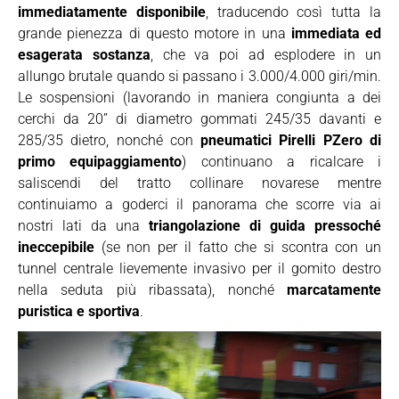
immediatamente disponibile
, traducendo così tutta la
grande pienezza di questo motore in una
immediata ed
esagerata sostanza
, che va poi ad esplodere in un
allungo brutale quando si passano i 3.000/4.000 giri/min.
Le sospensioni (lavorando in maniera congiunta a dei
cerchi da 20” di diametro gommati 245/35 davanti e
285/35 dietro, nonché con
pneumatici Pirelli PZero di
primo equipaggiamento
) continuano a ricalcare i
saliscendi del tratto collinare novarese mentre
continuiamo a goderci il panorama che scorre via ai
nostri lati da una
triangolazione di guida pressoché
ineccepibile
(se non per il fatto che si scontra con un
tunnel centrale lievemente invasivo per il gomito destro
nella seduta più ribassata), nonché
marcatamente
puristica e sportiva
.