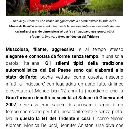
Uno degli elementi che vanno maggiormente a caratterizzare lo stile della
Maserati GranTurismo
è indubbiamente la sezione anteriore, dominata da una
calandra di grande dimensione
ai cui lati si stagliano due gruppi ottici
sfuggenti. Una vera firma del
design del Tridente
Muscolosa, filante, aggressiva
e al tempo stesso
elegante e connotata da forme senza tempo
. In una sola
parola: italiana.
Gli stilemi tipici della tradizione
automobilistica del Bel Paese sono qui elaborati allo
stato dell’arte
: poche vetture, come questa, riescono
infatti a ‘indossare’ con leggiadria un abito fatto di linee
presentate al Mondo ben 12 anni fa (ricordiamo che la
GranTurismo debuttò in società al Salone di Ginevra del
2007
) senza volerne sapere di accusare i segni di un
tempo che scorre per tutti inesorabilmente e senza pietà.
Ma
in questo la GT del Tridente è così
. È come Nicole
Kidman, Monica Bellucci, Jennifer Aniston: una diva che