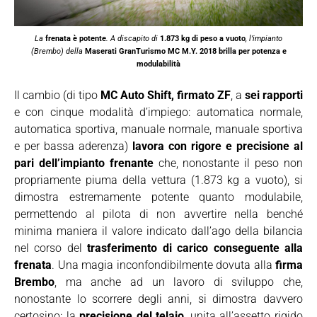
La
frenata è potente
. A discapito di
1.873 kg di peso a vuoto
, l’impianto
(Brembo) della
Maserati GranTurismo MC M.Y. 2018
brilla per potenza e
modulabilità
Il cambio (di tipo
MC Auto Shift, firmato ZF
, a
sei rapporti
e con cinque modalità d’impiego: automatica normale,
automatica sportiva, manuale normale, manuale sportiva
e per bassa aderenza)
lavora con rigore e precisione al
pari dell’impianto frenante
che, nonostante il peso non
propriamente piuma della vettura (1.873 kg a vuoto), si
dimostra estremamente potente quanto modulabile,
permettendo al pilota di non avvertire nella benché
minima maniera il valore indicato dall’ago della bilancia
nel corso del
trasferimento di carico conseguente alla
frenata
. Una magia inconfondibilmente dovuta alla
firma
Brembo
, ma anche ad un lavoro di sviluppo che,
nonostante lo scorrere degli anni, si dimostra davvero
certosino: la
precisione del telaio
, unita all’assetto rigido