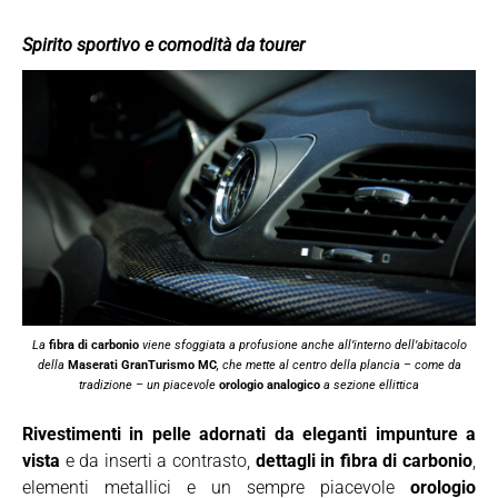
Spirito sportivo e comodità da tourer
La
fibra di carbonio
viene sfoggiata a profusione anche all’interno dell’abitacolo
della
Maserati GranTurismo MC
, che mette al centro della plancia – come da
tradizione – un piacevole
orologio analogico
a sezione ellittica
Rivestimenti in pelle adornati da eleganti impunture a
vista
e da inserti a contrasto,
dettagli in fibra di carbonio
,
elementi metallici e un sempre piacevole
orologio