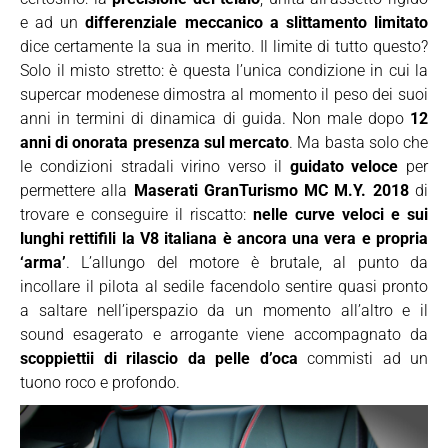
e ad un
differenziale meccanico a slittamento limitato
dice certamente la sua in merito. Il limite di tutto questo?
Solo il misto stretto: è questa l’unica condizione in cui la
supercar modenese dimostra al momento il peso dei suoi
anni in termini di dinamica di guida. Non male dopo
12
anni di onorata presenza sul mercato
. Ma basta solo che
le condizioni stradali virino verso il
guidato veloce
per
permettere alla
Maserati GranTurismo MC M.Y. 2018
di
trovare e conseguire il riscatto:
nelle curve veloci e sui
lunghi rettifili la V8 italiana è ancora una vera e propria
‘arma’
. L’allungo del motore è brutale, al punto da
incollare il pilota al sedile facendolo sentire quasi pronto
a saltare nell’iperspazio da un momento all’altro e il
sound esagerato e arrogante viene accompagnato da
scoppiettii di rilascio da pelle d’oca
commisti ad un
tuono roco e profondo.