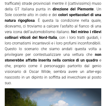
trafficate) strade provinciali mentre il (cattivissimo) muso
della GT italiana punta in
direzione del Piemonte
. Un
Sole cocente alto in cielo e dei
colori spettacolari di una
natura rigogliosa
. È questa la condizione nella quale,
dicevamo, ci troviamo a calcare l’asfalto al fianco di una
vera icona dell’automobilismo italiano.
Nel mirino i rilievi
collinari viticoli del Nord-Italia
, con i loro tratti guidati, i
loro cromatismi incantevoli e i loro profumi inconfondibili.
Questo lo scenario che siamo andati questa volta a
privilegiare per contestualizzare una vettura che
non
stonerebbe affatto inserita nella cornice di un quadro
e
che, proprio come il personaggio partorito dal genio
visionario di Oscar Wilde, sembra avere un alter-ego
nascosto in un dipinto in soffitta ad invecchiare al posto
suo.