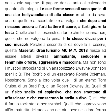
non vuole saperne di pagare dazio tanto al calendario
quanto all’orologio.
Le sue forme sensuali sono quelle di
una star hollywoodiana di alta classe
in abito da sera:
una di quelle mai scontate e mai volgari,
che dopo anni
riescono ancora a farti battere il cuore, a farti girare la
testa
. Quelle che ti sposeresti da tanto che te ne innamori,
quelle che ne valgono la pena. E
lo stesso dicasi per i
suoi muscoli
. Perché a seconda di da dove la si osservi,
questa
Maserati GranTurismo MC M.Y. 2018
riesce ad
essere altresì diversa:
ammaliante, seducente e
femminile o forte, aggressiva e mascolina
. Ma non sono
i muscoli stroppianti di un anabolizzato Dwayne Johnson
(per i più: ‘The Rock’) o di un esagerato Ronnie Coleman.
Nossignore. Sono a loro volta quelli di un eterno Tom
Cruise, di un Brad Pitt, di un Robert Downey Jr.. Quelli di
un
fisico snello ed esplosivo, che non smettono di
affascinare e che consacrano la stella a divo
. Quelli che
ti fanno rock star o sex symbol. Quelli che sopravvivono
all’immaturità del ragazzino per giungere nella loro forma