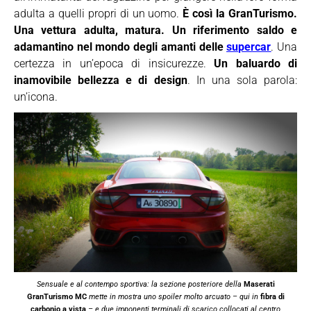
adulta a quelli propri di un uomo.
È così la GranTurismo.
Una vettura adulta, matura. Un riferimento saldo e
adamantino nel mondo degli amanti delle
supercar
. Una
certezza in un’epoca di insicurezze.
Un baluardo di
inamovibile bellezza e di design
. In una sola parola:
un’icona.
Sensuale e al contempo sportiva: la sezione posteriore della
Maserati
GranTurismo MC
mette in mostra uno spoiler molto arcuato – qui in
fibra di
carbonio a vista
– e due imponenti terminali di scarico collocati al centro