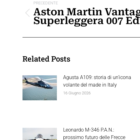
tra
PRECEDENTE
Aston Martin Vanta
i
Post
Superleggera 007 Ed
precedente:
post
Related Posts
Agusta A109: storia di un’icona
volante del made in Italy
16 Giugno 2026
Leonardo M-346 P.A.N.:
prossimo futuro delle Frecce