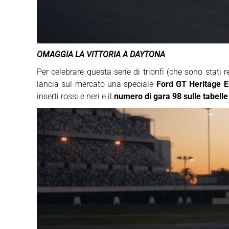
OMAGGIA LA VITTORIA A DAYTONA
Per celebrare questa serie di trionfi (che sono stati r
lancia sul mercato una speciale
Ford GT Heritage E
inserti rossi e neri e il
numero di gara 98 sulle tabell