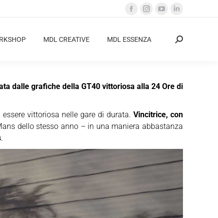
Facebook
Instagram
YouTube
Linkedin
page
page
page
page
opens
opens
opens
opens
ORKSHOP
MDL CREATIVE
MDL ESSENZA
Cerca:
in
in
in
in
new
new
new
new
window
window
window
window
ta dalle grafiche della GT40 vittoriosa alla 24 Ore di
essere vittoriosa nelle gare di durata.
Vincitrice, con
e Mans dello stesso anno – in una maniera abbastanza
s
.