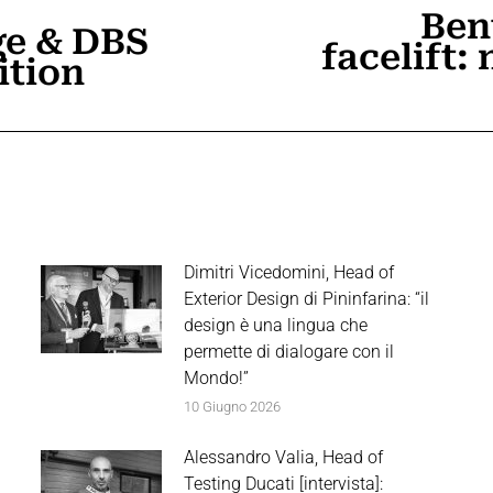
Ben
ge & DBS
facelift:
Prossimo
ition
post:
Dimitri Vicedomini, Head of
Exterior Design di Pininfarina: “il
design è una lingua che
permette di dialogare con il
Mondo!”
10 Giugno 2026
Alessandro Valia, Head of
Testing Ducati [intervista]: