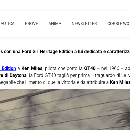
NAUTICA
PROVE
ANIMA
NEWSLETTER
CORSI E W
 con una Ford GT Heritage Edition a lui dedicata e caratterizza
 Edition
a
Ken Miles
, pilota che portò la
GT40
– nel 1966 – ad 
re di Daytona
, la Ford GT40 tagliò per prima il traguardo di L
abile che il merito di quella vittoria è da attribuire a
Ken Mile