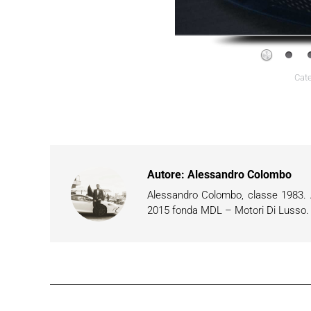
Cate
Autore:
Alessandro Colombo
Alessandro Colombo, classe 1983. Ap
2015 fonda MDL – Motori Di Lusso. È 
Naviga