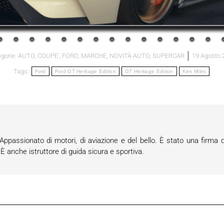
gorie:
AUTO
,
COUPE'
,
FORD
,
MARCHE
,
NOVITÀ AUTO
,
SUPERCAR
19 Agosto 
Tags:
Ford
Ford GT Heritage Edition
GT Heritage Edition
Ken Miles
passionato di motori, di aviazione e del bello. È stato una firma d
anche istruttore di guida sicura e sportiva.