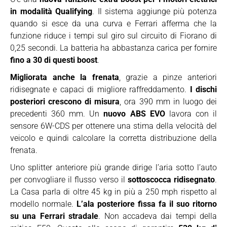
in modalità Qualifying
. Il sistema aggiunge più potenza
quando si esce da una curva e Ferrari afferma che la
funzione riduce i tempi sul giro sul circuito di Fiorano di
0,25 secondi. La batteria ha abbastanza carica per fornire
fino a 30 di questi boost
.
Migliorata anche la frenata
, grazie a pinze anteriori
ridisegnate e capaci di migliore raffreddamento.
I dischi
posteriori crescono di misura
, ora 390 mm in luogo dei
precedenti 360 mm. Un
nuovo ABS EVO
lavora con il
sensore 6W-CDS per ottenere una stima della velocità del
veicolo e quindi calcolare la corretta distribuzione della
frenata.
Uno splitter anteriore più grande dirige l’aria sotto l’auto
per convogliare il flusso verso il
sottoscocca ridisegnato
.
La Casa parla di oltre 45 kg in più a 250 mph rispetto al
modello normale.
L’ala posteriore fissa fa il suo ritorno
su una Ferrari stradale
. Non accadeva dai tempi della