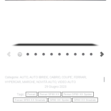
Categorie:
AUTO
,
AUTO IBRIDE
,
CABRIO
,
COUPE'
,
FERRARI
,
HYPERCAR
,
MARCHE
,
NOVITÀ AUTO
,
VIDEO AUTO
29 Giugno 2023
Tags:
Ferrari
Ferrari SF90 XX
Ferrari SF90 XX Spider
Ferrari SF90 XX Stradale
SF90 XX Spider
SF90 XX Stradale