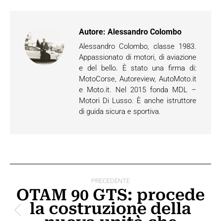
Autore:
Alessandro Colombo
Alessandro Colombo, classe 1983.
Appassionato di motori, di aviazione
e del bello. È stato una firma di:
MotoCorse, Autoreview, AutoMoto.it
e Moto.it. Nel 2015 fonda MDL –
Motori Di Lusso. È anche istruttore
di guida sicura e sportiva.
Naviga
PRECEDENTE
tra
OTAM 90 GTS: procede
la costruzione della
i
Post