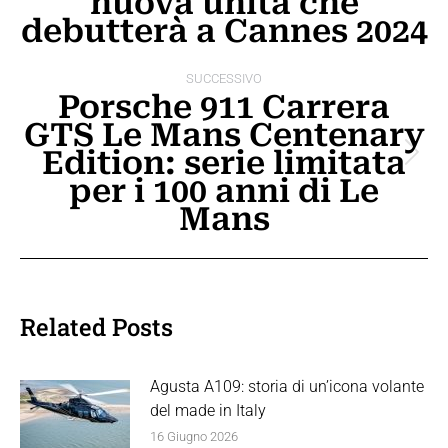
nuova unità che
post
precedente:
debutterà a Cannes 2024
SUCCESSIVO
Porsche 911 Carrera
GTS Le Mans Centenary
Edition: serie limitata
Prossimo
per i 100 anni di Le
post:
Mans
Related Posts
Agusta A109: storia di un’icona volante
del made in Italy
16 Giugno 2026