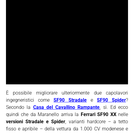
È possibile migliorare ulteriormente due capolavori
ingegneristici come
SF90 Stradale
e
SF90 Spider
?
Secondo la
Casa del Cavallino Rampante
, sì. Ed ecco
quindi che da Maranello arriva la
Ferrari SF90 XX
nelle
versioni Stradale e Spider
, varianti hardcore – a tetto
fisso e apribile – della vettura da 1.000 CV modenese e