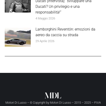
Ducati [intervista]: “sviluppare una
Ducati? Un privilegio e una
responsabilità!”
4 Maggio 2026
Lamborghini Reventón: emozioni da
aereo da caccia su strada
29 Aprile 2026
Motori Di Lusso – © Copyright by
Motori Di Lusso
– 2015 – 2025 – P.IVA