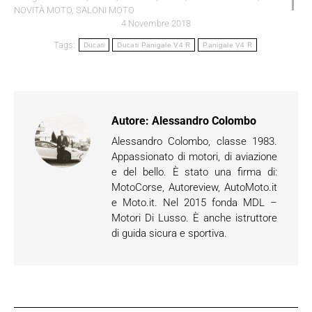
NOVITÀ MOTO
,
SALONI MOTO
4 Novembre 2018
Tags:
Ducati
Ducati Panigale V4 R
Panigale V4 R
Autore:
Alessandro Colombo
Alessandro Colombo, classe 1983.
Appassionato di motori, di aviazione
e del bello. È stato una firma di:
MotoCorse, Autoreview, AutoMoto.it
e Moto.it. Nel 2015 fonda MDL –
Motori Di Lusso. È anche istruttore
di guida sicura e sportiva.