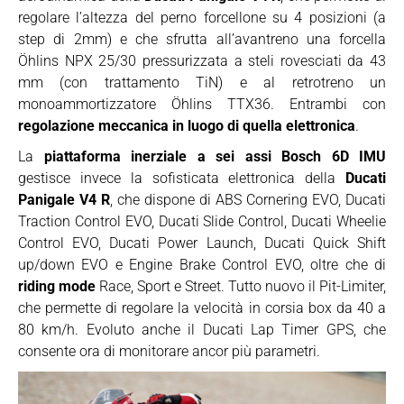
regolare l’altezza del perno forcellone su 4 posizioni (a
step di 2mm) e che sfrutta all’avantreno una forcella
Öhlins NPX 25/30 pressurizzata a steli rovesciati da 43
mm (con trattamento TiN) e al retrotreno un
monoammortizzatore Öhlins TTX36. Entrambi con
regolazione meccanica in luogo di quella elettronica
.
La
piattaforma inerziale a sei assi Bosch 6D IMU
gestisce invece la sofisticata elettronica della
Ducati
Panigale V4 R
, che dispone di ABS Cornering EVO, Ducati
Traction Control EVO, Ducati Slide Control, Ducati Wheelie
Control EVO, Ducati Power Launch, Ducati Quick Shift
up/down EVO e Engine Brake Control EVO, oltre che di
riding mode
Race, Sport e Street. Tutto nuovo il Pit-Limiter,
che permette di regolare la velocità in corsia box da 40 a
80 km/h. Evoluto anche il Ducati Lap Timer GPS, che
consente ora di monitorare ancor più parametri.