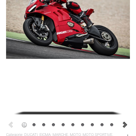
Categorie:
DUCATI
,
EICMA
,
MARCHE
,
MOTO
,
MOTO SPORTIVE
,