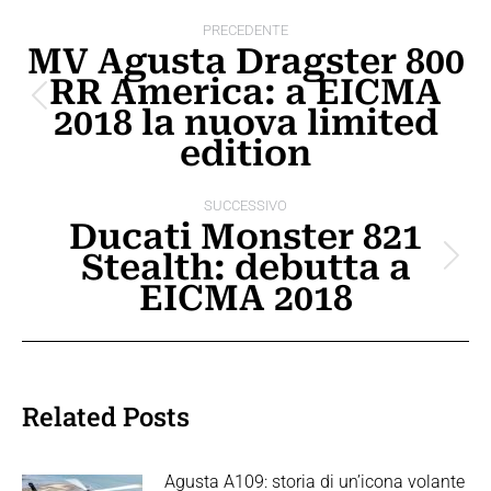
Naviga
PRECEDENTE
tra
MV Agusta Dragster 800
RR America: a EICMA
i
Post
2018 la nuova limited
post
precedente:
edition
SUCCESSIVO
Ducati Monster 821
Stealth: debutta a
Prossimo
EICMA 2018
post:
Related Posts
Agusta A109: storia di un’icona volante