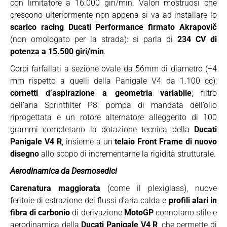
con limitatore a 16.000 giri/min. Valori mostruosi che
crescono ulteriormente non appena si va ad installare lo
scarico racing Ducati Performance firmato Akrapovič
(non omologato per la strada): si parla di
234 CV di
potenza a 15.500 giri/min
.
Corpi farfallati a sezione ovale da 56mm di diametro (+4
mm rispetto a quelli della Panigale V4 da 1.100 cc);
cornetti d’aspirazione a geometria variabile
; filtro
dell’aria Sprintfilter P8; pompa di mandata dell’olio
riprogettata e un rotore alternatore alleggerito di 100
grammi completano la dotazione tecnica della
Ducati
Panigale V4 R
, insieme a un
telaio Front Frame di nuovo
disegno
allo scopo di incrementarne la rigidità strutturale.
Aerodinamica da Desmosedici
Carenatura maggiorata
(come il plexiglass), nuove
feritoie di estrazione dei flussi d’aria calda e
profili alari in
fibra di carbonio
di derivazione
MotoGP
connotano stile e
aerodinamica della
Ducati Panigale V4 R
, che permette di