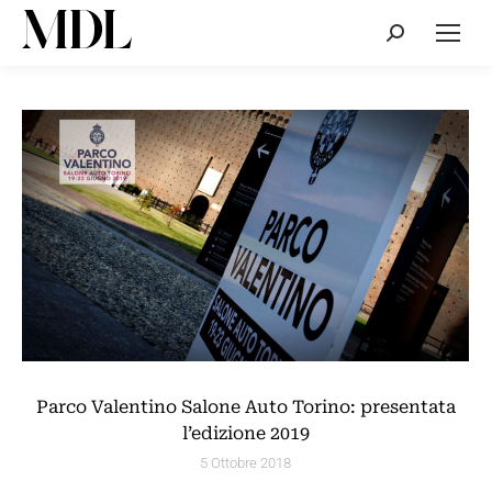
Cerca:
Parco Valentino Salone Auto Torino: presentata
l’edizione 2019
5 Ottobre 2018