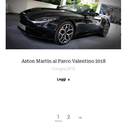
Aston Martin al Parco Valentino 2018
6 Giugno 2018
Leggi
1
2
→