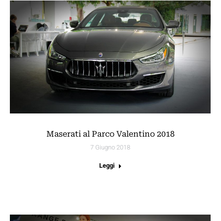
Maserati al Parco Valentino 2018
7 Giugno 2018
Leggi