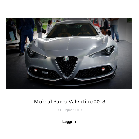
Mole al Parco Valentino 2018
8 Giugno 2018
Leggi