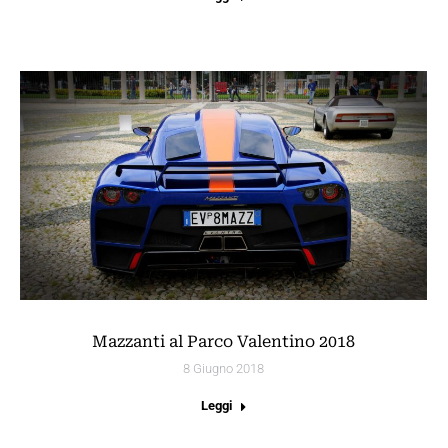
Mazzanti al Parco Valentino 2018
8 Giugno 2018
Leggi