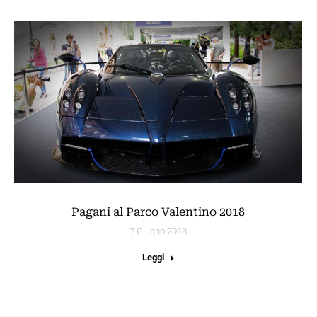
Pagani al Parco Valentino 2018
7 Giugno 2018
Leggi