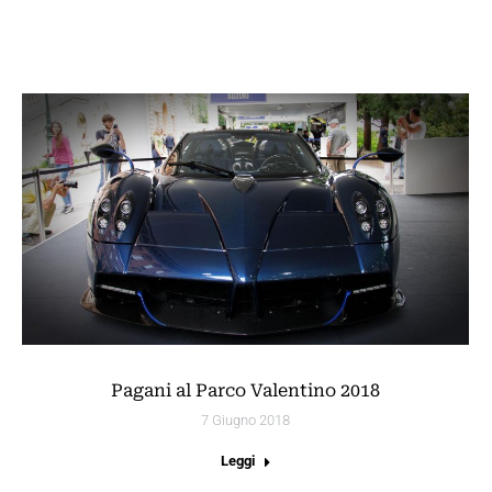
Pagani al Parco Valentino 2018
7 Giugno 2018
Leggi