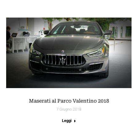
Maserati al Parco Valentino 2018
7 Giugno 2018
Leggi