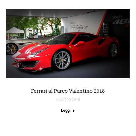
Ferrari al Parco Valentino 2018
7 Giugno 2018
Leggi