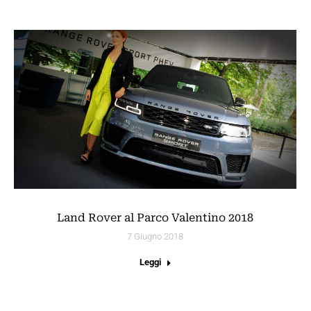
Land Rover al Parco Valentino 2018
7 Giugno 2018
Leggi