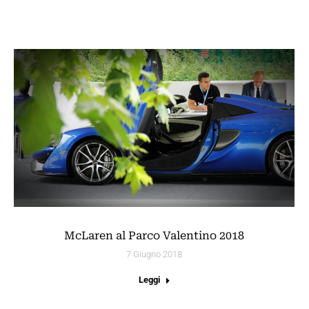
McLaren al Parco Valentino 2018
7 Giugno 2018
Leggi