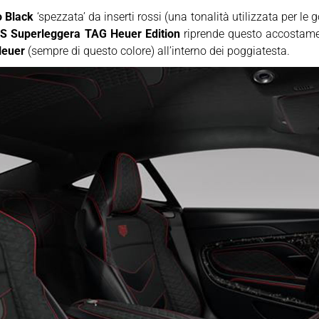
o Black
‘spezzata’ da inserti rossi (una tonalità utilizzata per 
S Superleggera TAG Heuer Edition
riprende questo accostame
euer
(sempre di questo colore) all’interno dei poggiatesta.