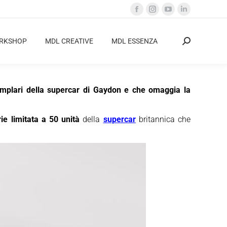
Facebook
Instagram
YouTube
Linkedin
page
page
page
page
opens
opens
opens
opens
ORKSHOP
MDL CREATIVE
MDL ESSENZA
Cerca:
in
in
in
in
new
new
new
new
window
window
window
window
semplari della supercar di Gaydon e che omaggia la
rie limitata a 50 unità
della
supercar
britannica che