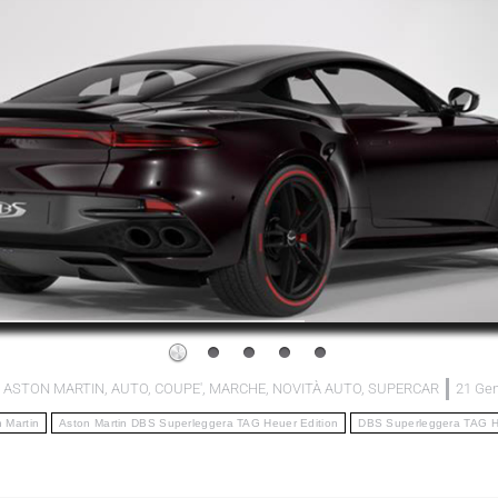
:
ASTON MARTIN
,
AUTO
,
COUPE'
,
MARCHE
,
NOVITÀ AUTO
,
SUPERCAR
21 Gen
 Martin
Aston Martin DBS Superleggera TAG Heuer Edition
DBS Superleggera TAG H