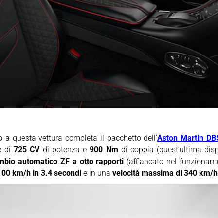
o a questa vettura completa il pacchetto dell’
Aston Martin DB
e di
725 CV
di potenza e
900 Nm
di coppia (quest’ultima disp
mbio automatico ZF a otto rapporti
(affiancato nel funzioname
100 km/h in 3.4 secondi
e in una
velocità massima di 340 km/h