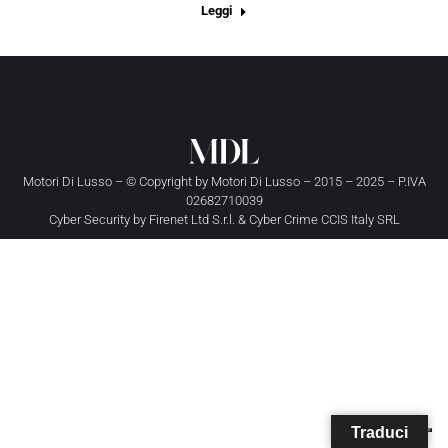
Leggi
Motori Di Lusso – © Copyright by
Motori Di Lusso
– 2015 – 2025 – P.IVA
02682710039
Cyber Security by
Firenet Ltd S.r.l.
&
Cyber Crime CCIS Italy SRL
Traduci