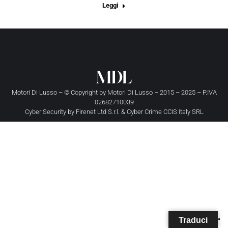
Leggi
Motori Di Lusso – © Copyright by
Motori Di Lusso
– 2015 – 2025 – P.IVA
02682710039
Cyber Security by
Firenet Ltd S.r.l.
&
Cyber Crime CCIS Italy SRL
Traduci