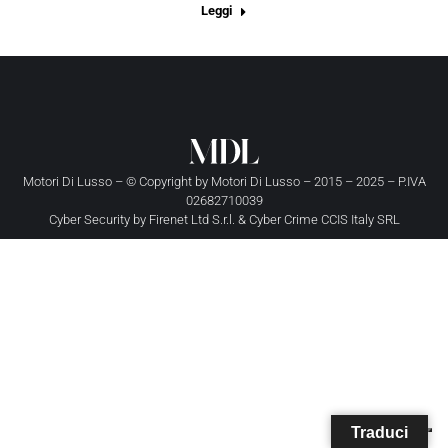
Leggi
Motori Di Lusso – © Copyright by
Motori Di Lusso
– 2015 – 2025 – P.IVA
02682710039
Cyber Security by
Firenet Ltd S.r.l.
&
Cyber Crime CCIS Italy SRL
Traduci