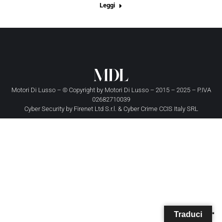
Leggi
Motori Di Lusso – © Copyright by
Motori Di Lusso
– 2015 – 2025 – P.IVA
02682710039
Cyber Security by
Firenet Ltd S.r.l.
&
Cyber Crime CCIS Italy SRL
Traduci