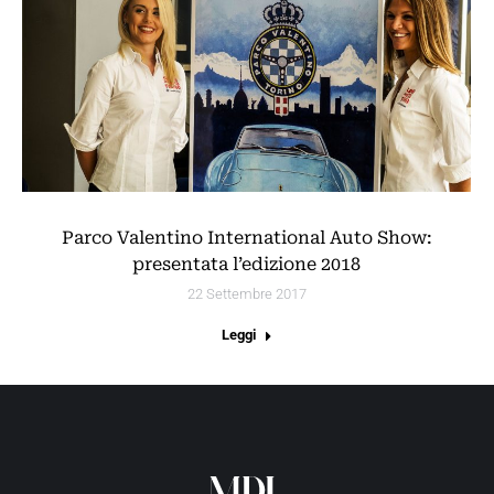
Parco Valentino International Auto Show:
presentata l’edizione 2018
22 Settembre 2017
Leggi