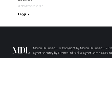
3 Novembre 2017
Leggi
Motori Di Lusso – © Copyright by
Motori Di Lusso
– 2015
Cyber Security by
Firenet Ltd S.r.l.
&
Cyber Crime CCIS It