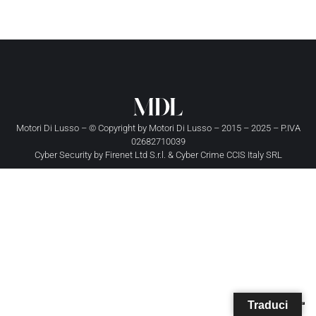
Motori Di Lusso – © Copyright by
Motori Di Lusso
– 2015 – 2025 – P.IVA
02682710039
Cyber Security by
Firenet Ltd S.r.l.
&
Cyber Crime CCIS Italy SRL
Traduci