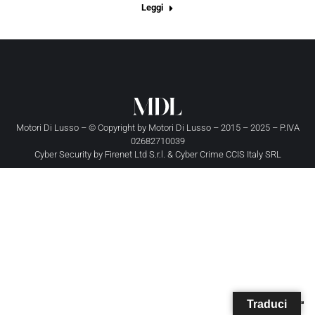
Leggi
Motori Di Lusso – © Copyright by
Motori Di Lusso
– 2015 – 2025 – P.IVA
02682710039
Cyber Security by
Firenet Ltd S.r.l.
&
Cyber Crime CCIS Italy SRL
Traduci