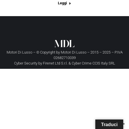
Leggi
Motori Di Lusso – © Copyright by
Motori Di Lusso
– 2015 – 2025 – P.IVA
02682710039
Cyber Security by
Firenet Ltd S.r.l.
&
Cyber Crime CCIS Italy SRL
Traduci