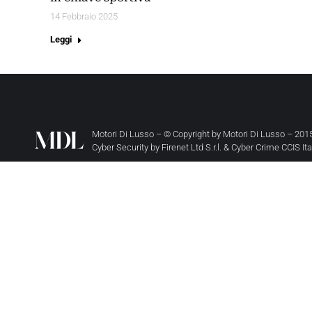
14 Febbraio 2025
Leggi
Motori Di Lusso – © Copyright by
Motori Di Lusso
– 2015
Cyber Security by
Firenet Ltd S.r.l.
&
Cyber Crime CCIS It