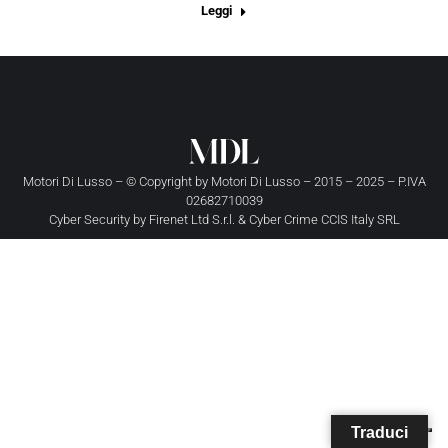
Leggi
Motori Di Lusso – © Copyright by
Motori Di Lusso
– 2015 – 2025 – P.IVA
02682710039
Cyber Security by
Firenet Ltd S.r.l.
&
Cyber Crime CCIS Italy SRL
Traduci