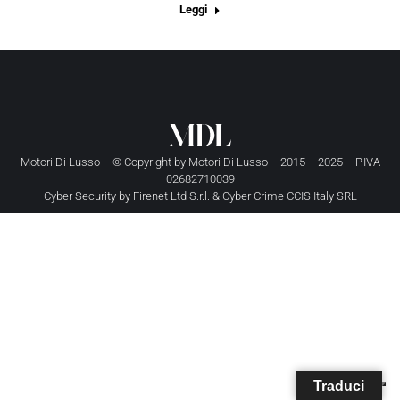
Leggi
Motori Di Lusso – © Copyright by
Motori Di Lusso
– 2015 – 2025 – P.IVA
02682710039
Cyber Security by
Firenet Ltd S.r.l.
&
Cyber Crime CCIS Italy SRL
Traduci