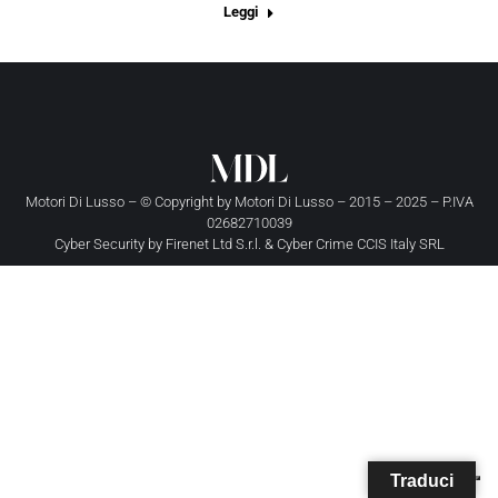
Leggi
Motori Di Lusso – © Copyright by
Motori Di Lusso
– 2015 – 2025 – P.IVA
02682710039
Cyber Security by
Firenet Ltd S.r.l.
&
Cyber Crime CCIS Italy SRL
Traduci