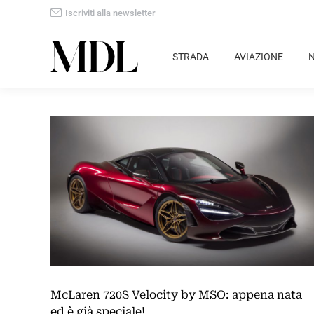
Iscriviti alla newsletter
STRADA
AVIAZIONE
McLaren 720S Velocity by MSO: appena nata
ed è già speciale!