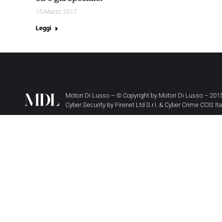
15 Marzo 2017
Leggi
Motori Di Lusso – © Copyright by
Motori Di Lusso
– 2015
Cyber Security by
Firenet Ltd S.r.l.
&
Cyber Crime CCIS It