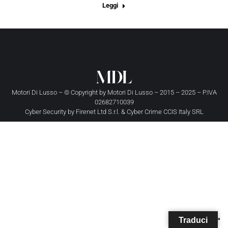
Leggi
Motori Di Lusso – © Copyright by
Motori Di Lusso
– 2015 – 2025 – P.IVA
02682710039
Cyber Security by
Firenet Ltd S.r.l.
&
Cyber Crime CCIS Italy SRL
Traduci