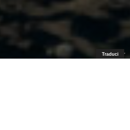
Traduci
Debutterà ufficialmente in società al Palm
Beach International Boat Show 2025 il Pardo
Yachts Endurance 72, 22 metri fuori tutto che
propone due diverse motorizzazioni
Varato la scorsa estate, il
Pardo Yachts
Endurance 72
si svela oggi in ogni dettaglio.