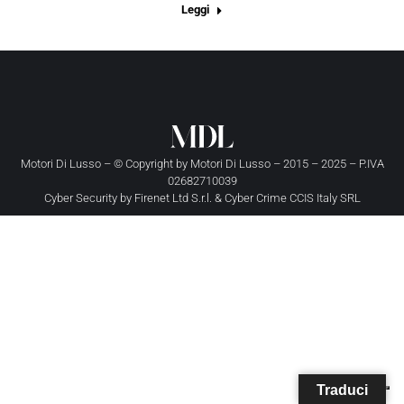
Leggi
Motori Di Lusso – © Copyright by
Motori Di Lusso
– 2015 – 2025 – P.IVA
02682710039
Cyber Security by
Firenet Ltd S.r.l.
&
Cyber Crime CCIS Italy SRL
Traduci