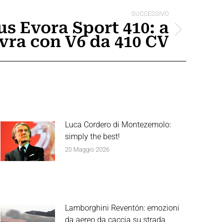
SUCCESSIVO
us Evora Sport 410: a
vra con V6 da 410 CV
Luca Cordero di Montezemolo:
simply the best!
20 Maggio 2026
Lamborghini Reventón: emozioni
da aereo da caccia su strada