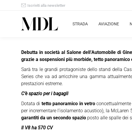
Iscriviti alla newsletter
STRADA
AVIAZIONE
Debutta in società al Salone dell’Automobile di Gi
grazie a sospensioni più morbide, tetto panoramico e
Sarà tra le grandi protagoniste dello stand della C
Series che va ad arricchire una gamma attualmen
prestazioni estreme.
C’è spazio per i bagagli
Dotata di
tetto panoramico in vetro
concettualmente 
per incrementare l’isolamento acustico), la McLaren
garantiti da un secondo spazio
posto alle spalle dei s
Il V8 ha 570 CV