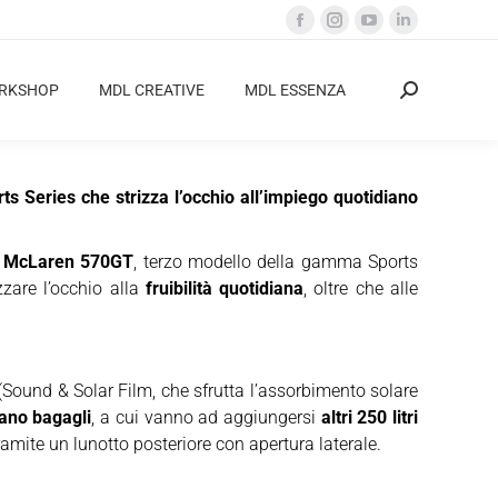
Facebook
Instagram
YouTube
Linkedin
page
page
page
page
opens
opens
opens
opens
ORKSHOP
MDL CREATIVE
MDL ESSENZA
Cerca:
in
in
in
in
new
new
new
new
window
window
window
window
 Series che strizza l’occhio all’impiego quotidiano
a
McLaren 570GT
, terzo modello della gamma Sports
zare l’occhio alla
fruibilità quotidiana
, oltre che alle
Sound & Solar Film, che sfrutta l’assorbimento solare
 vano bagagli
, a cui vanno ad aggiungersi
altri 250 litri
tramite un lunotto posteriore con apertura laterale.