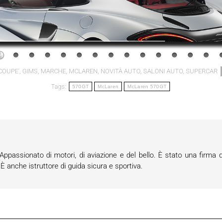
COUPE'
,
GIMS
,
MARCHE
,
MCLAREN
,
NOVITÀ AUTO
,
SALONI AUTO
,
SUPERCAR
Tags:
570GT
McLaren
McLaren 570GT
passionato di motori, di aviazione e del bello. È stato una firma d
anche istruttore di guida sicura e sportiva.