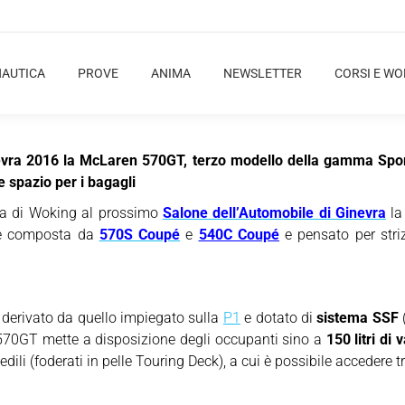
NAUTICA
PROVE
ANIMA
NEWSLETTER
CORSI E W
nevra 2016 la McLaren 570GT, terzo modello della gamma Sports
 spazio per i bagagli
asa di Woking al prossimo
Salone dell’Automobile di Ginevra
l
te composta da
570S Coupé
e
540C Coupé
e pensato per striz
derivato da quello impiegato sulla
P1
e dotato di
sistema SSF
(
 570GT mette a disposizione degli occupanti sino a
150 litri di
edili (foderati in pelle Touring Deck), a cui è possibile accedere 