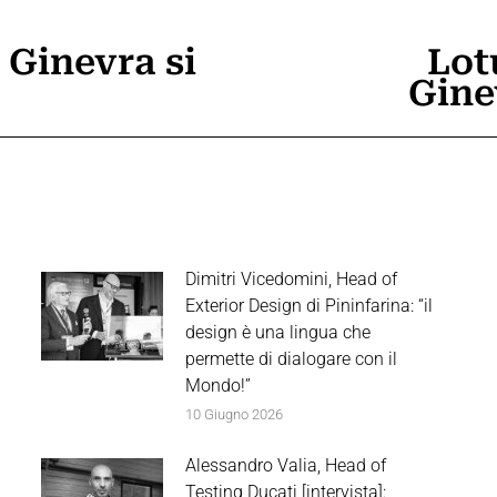
 Ginevra si
Lot
Prossimo
Gine
post:
Dimitri Vicedomini, Head of
Exterior Design di Pininfarina: “il
design è una lingua che
permette di dialogare con il
Mondo!”
10 Giugno 2026
Alessandro Valia, Head of
Testing Ducati [intervista]: