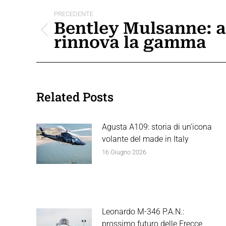
Naviga
PRECEDENTE
tra
Bentley Mulsanne: a
Post
rinnova la gamma
i
precedente:
post
Related Posts
Agusta A109: storia di un’icona
volante del made in Italy
16 Giugno 2026
Leonardo M-346 P.A.N.:
prossimo futuro delle Frecce