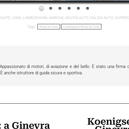
COUPE'
,
GIMS
,
LAMBORGHINI
,
MARCHE
,
NOVITÀ AUTO
,
SALONI AUTO
,
SUPERC
Tags:
Huracan Avio
Lamboghini Huracan Avio
passionato di motori, di aviazione e del bello. È stato una firma d
anche istruttore di guida sicura e sportiva.
Koenigse
 a Ginevra