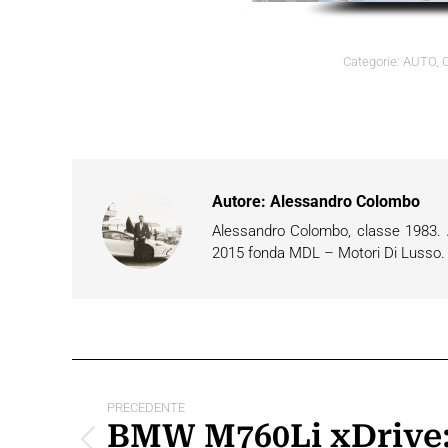
Categorie:
AUTO
,
Autore:
Alessandro Colombo
Alessandro Colombo, classe 1983. Ap
2015 fonda MDL – Motori Di Lusso. È 
Naviga
tra
PRECEDENTE
BMW M760Li xDrive: