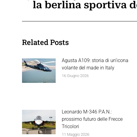
i
Post
la berlina sportiva d
precedente:
post
Related Posts
Agusta A109: storia di un’icona
volante del made in Italy
16 Giugno 2026
Leonardo M-346 P.A.N.:
prossimo futuro delle Frecce
Tricolori
11 Maggio 2026