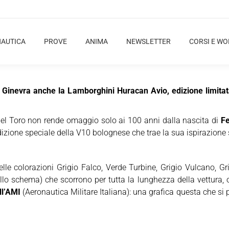
NAUTICA
PROVE
ANIMA
NEWSLETTER
CORSI E W
i Ginevra anche la Lamborghini Huracan Avio, edizione limit
l Toro non rende omaggio solo ai 100 anni dalla nascita di
Fe
dizione speciale della V10 bolognese che trae la sua ispirazione st
le colorazioni Grigio Falco, Verde Turbine, Grigio Vulcano, G
lo schema) che scorrono per tutta la lunghezza della vettura, ol
ell’AMI
(Aeronautica Militare Italiana): una grafica questa che si 