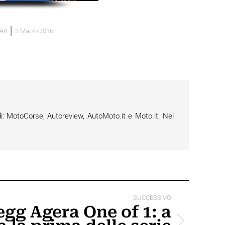
AR
3 Marzo 2016
i: MotoCorse, Autoreview, AutoMoto.it e Moto.it. Nel
SUCCESSIVO
gg Agera One of 1: a