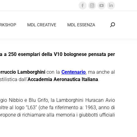
Facebook
Instagram
YouTube
Linkedin
page
page
page
page
opens
opens
opens
opens
ORKSHOP
MDL CREATIVE
MDL ESSENZA
Cerca:
in
in
in
in
new
new
new
new
window
window
window
window
ata a 250 esemplari della V10 bolognese pensata per
rruccio Lamborghini
con la
Centenario
, ma anche al
ilistica dall’
Accademia Aeronautica Italiana
.
rigio Nibbio e Blu Grifo, la Lamborghini Huracan Avio
tre al logo “L63” (che fa riferimento a: 1963, anno di
propone di richiamare alla memoria i giubbotti ufficiali