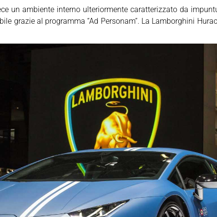
e un ambiente interno ulteriormente caratterizzato da impuntur
abile grazie al programma “Ad Personam”. La Lamborghini Huracan