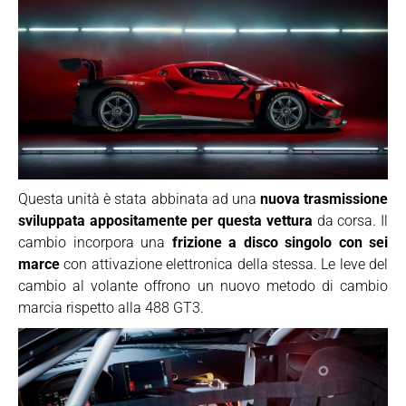
Questa unità è stata abbinata ad una
nuova trasmissione
sviluppata appositamente per questa vettura
da corsa. Il
cambio incorpora una
frizione a disco singolo con sei
marce
con attivazione elettronica della stessa. Le leve del
cambio al volante offrono un nuovo metodo di cambio
marcia rispetto alla 488 GT3.