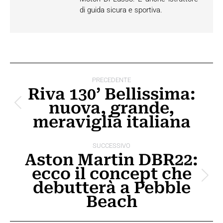
di guida sicura e sportiva.
Naviga
PRECEDENTE
tra
Riva 130’ Bellissima:
nuova, grande,
i
Post
meraviglia italiana
precedente:
post
SUCCESSIVO
Aston Martin DBR22:
ecco il concept che
Prossimo
debutterà a Pebble
post:
Beach