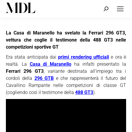
Cerca:
La Casa di Maranello ha svelato la Ferrari 296 GT3,
vettura che coglie il testimone della 488 GT3 nelle
competizioni sportive GT
Era stata anticipata dai
primi rendering ufficiali
e ora è
realtà. La
Casa di Maranello
ha infatti presentato la
Ferrari 296 GT3
, variante destinata all’impiego tra i
cordoli della
296 GTB
e che rappresenterà il futuro del
Cavallino Rampante nelle competizioni di classe GT
(cogliendo così il testimone della
488 GT3
).