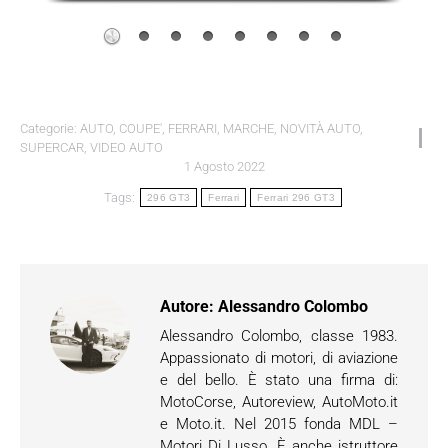
Categorie:
AUTO
,
COUPE'
,
FERRARI
,
MARCHE
,
NOVITÀ AUTO
,
SUPERCAR
,
VIDEO AUTO
1 Agosto 2022
Tags:
296 GT3
Ferrari
Ferrari 296 GT3
Autore:
Alessandro Colombo
Alessandro Colombo, classe 1983.
Appassionato di motori, di aviazione
e del bello. È stato una firma di:
MotoCorse, Autoreview, AutoMoto.it
e Moto.it. Nel 2015 fonda MDL –
Motori Di Lusso. È anche istruttore