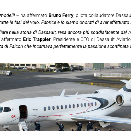
 modelli
– ha affermato
Bruno Ferry
, pilota collaudatore Dassa
tutte le fasi del volo. Fabrice e io siamo onorati di aver effettuat
liare nella storia di Dassault, resa ancora più soddisfacente dai 
 affermato
Eric Trappier
, Presidente e CEO di Dassault Aviati
ta di Falcon che incarnava perfettamente la passione sconfinata d