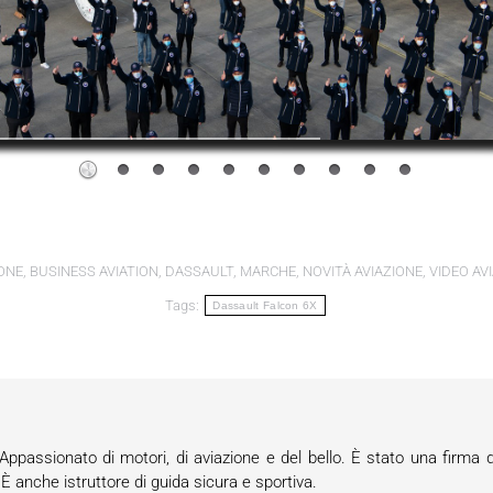
ONE
,
BUSINESS AVIATION
,
DASSAULT
,
MARCHE
,
NOVITÀ AVIAZIONE
,
VIDEO AV
Tags:
Dassault Falcon 6X
passionato di motori, di aviazione e del bello. È stato una firma d
anche istruttore di guida sicura e sportiva.