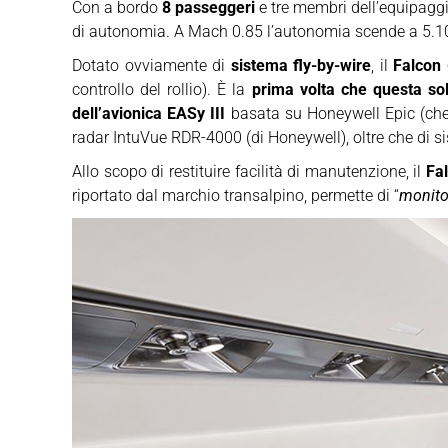
Con a bordo
8 passeggeri
e tre membri dell’equipaggi
di autonomia. A Mach 0.85 l’autonomia scende a 5.1
Dotato ovviamente di
sistema fly-by-wire
, il
Falcon
controllo del rollio). È la
prima volta che questa so
dell’avionica EASy III
basata su Honeywell Epic (che s
radar IntuVue RDR-4000 (di Honeywell), oltre che di s
Allo scopo di restituire facilità di manutenzione, il
Fa
riportato dal marchio transalpino, permette di “
monito