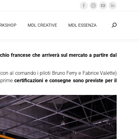
Facebook
Instagram
YouTube
Linkedin
page
page
page
page
opens
opens
opens
opens
ORKSHOP
MDL CREATIVE
MDL ESSENZA
Cerca:
in
in
in
in
new
new
new
new
window
window
window
window
chio francese che arriverà sul mercato a partire dal
con al comando i piloti Bruno Ferry e Fabrice Valette)
i prime
certificazioni e consegne sono previste per il