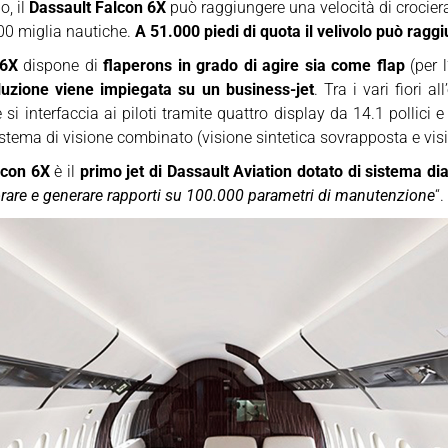
o, il
Dassault Falcon 6X
può raggiungere una velocità di crocier
00 miglia nautiche.
A 51.000 piedi di quota il velivolo può rag
 6X
dispone di
flaperons in grado di agire sia come flap
(per 
luzione viene impiegata su un business-jet
. Tra i vari fiori a
i interfaccia ai piloti tramite quattro display da 14.1 pollici
istema di visione combinato (visione sintetica sovrapposta e vis
lcon 6X
è il
primo jet di Dassault Aviation dotato di sistema 
rare e generare rapporti su 100.000 parametri di manutenzione
“.