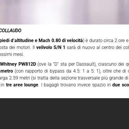
I COLLAUDO
iedi d’altitudine e Mach 0.80 di velocità
) è durato circa 2 ore 
sta dei motori. Il
velivolo S/N 1
sarà di nuovo al centro dei col
ossimi mesi.
& Whitney PW812D
(ove la “D” sta per Dassault), ciascuno dei q
iametro
(con rapporto di bypass da 4.5: 1 a 5: 1), oltre che d
rga 2.59 metri (si tratta della sezione trasversale più grande di
 in
tre aree lounge
. I bagagli trovano invece spazio in
due sco