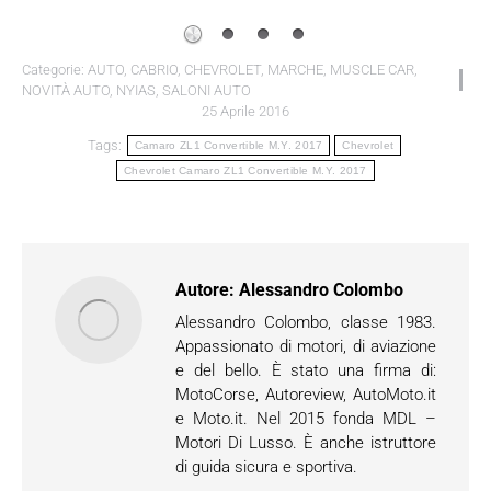
Categorie:
AUTO
,
CABRIO
,
CHEVROLET
,
MARCHE
,
MUSCLE CAR
,
NOVITÀ AUTO
,
NYIAS
,
SALONI AUTO
25 Aprile 2016
Tags:
Camaro ZL1 Convertible M.Y. 2017
Chevrolet
Chevrolet Camaro ZL1 Convertible M.Y. 2017
Autore:
Alessandro Colombo
Alessandro Colombo, classe 1983.
Appassionato di motori, di aviazione
e del bello. È stato una firma di:
MotoCorse, Autoreview, AutoMoto.it
e Moto.it. Nel 2015 fonda MDL –
Motori Di Lusso. È anche istruttore
di guida sicura e sportiva.