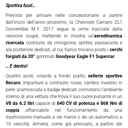
Sportiva fuori…
Prevista per arrivare nelle concessionarie a partire
dall’inizio dell’anno prossimo, la Chevrolet Camaro ZL1
Convertible M.Y. 2017 segue le orme tracciate dalla
versione coupé, mettendo in mostra un’
aerodinamica
ricercata
costituita da minigonne, splitter, passaruota e
ala posteriore dedicati, al cui fianco trovano posto i
cerchi
forgiati da 20”
gommati
Goodyear Eagle F1 Supercar
.
… E dentro!
Quattro posti, volante a fondo piatto,
sellerie sportive
Recaro
, impunture a contrasto rosse, cambio rivestito in
pelle scamosciata e badge dedicati connotano l’ambiente
interno di una vettura che trova il suo cuore pulsante in un
V8 da 6.2 litri
capace di
640 CV di potenza e 868 Nm di
coppia
affiancabile nel funzionamento da una
trasmissione manuale a sei marce o da un automatico a
10 velocità. Arriverà, come già precisato, a partire dal