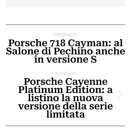
Naviga
PRECEDENTE
tra
Porsche 718 Cayman: al
Salone di Pechino anche
i
Post
in versione S
precedente:
post
SUCCESSIVO
Porsche Cayenne
Platinum Edition: a
listino la nuova
Prossimo
versione della serie
post:
limitata