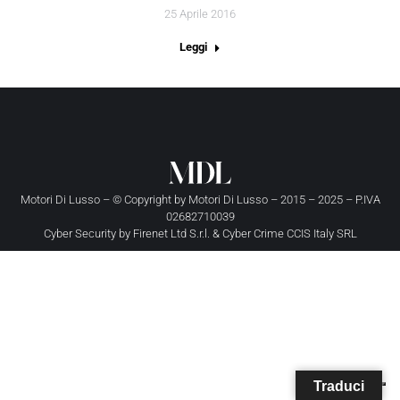
25 Aprile 2016
Leggi
Motori Di Lusso – © Copyright by
Motori Di Lusso
– 2015 – 2025 – P.IVA
02682710039
Cyber Security by
Firenet Ltd S.r.l.
&
Cyber Crime CCIS Italy SRL
Traduci