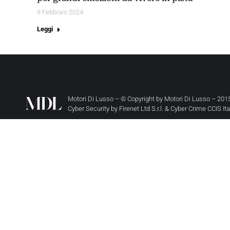
9 Febbraio 2024
Leggi
Motori Di Lusso – © Copyright by
Motori Di Lusso
– 2015
Cyber Security by
Firenet Ltd S.r.l.
&
Cyber Crime CCIS It