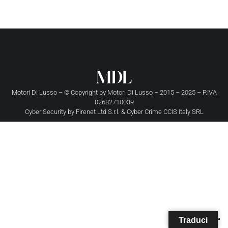
Motori Di Lusso – © Copyright by
Motori Di Lusso
– 2015 – 2025 – P.IVA
02682710039
Cyber Security by
Firenet Ltd S.r.l.
&
Cyber Crime CCIS Italy SRL
Traduci