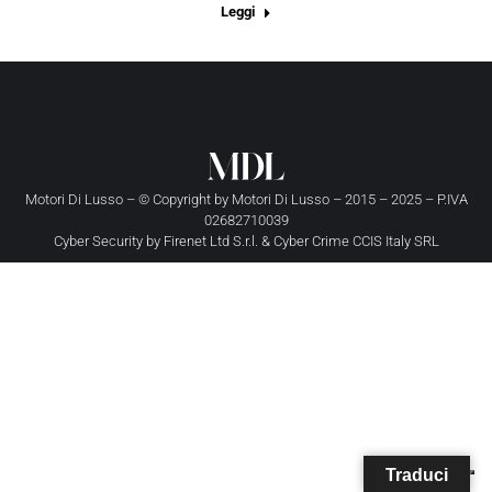
Leggi
Motori Di Lusso – © Copyright by
Motori Di Lusso
– 2015 – 2025 – P.IVA
02682710039
Cyber Security by
Firenet Ltd S.r.l.
&
Cyber Crime CCIS Italy SRL
Traduci