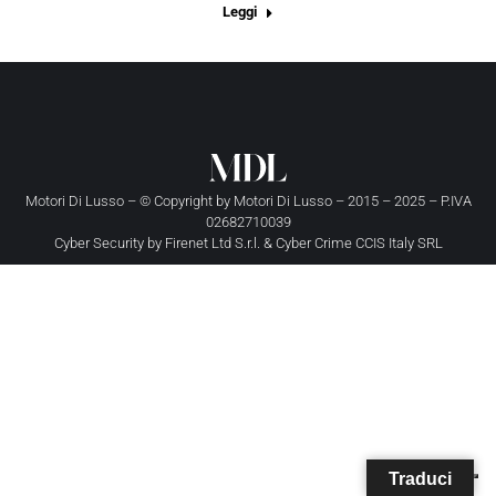
Leggi
Motori Di Lusso – © Copyright by
Motori Di Lusso
– 2015 – 2025 – P.IVA
02682710039
Cyber Security by
Firenet Ltd S.r.l.
&
Cyber Crime CCIS Italy SRL
Traduci