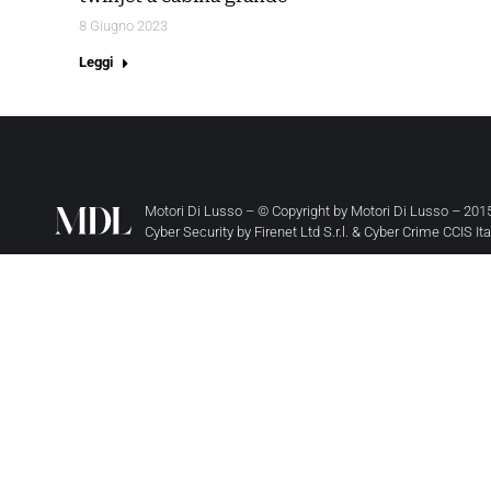
8 Giugno 2023
Leggi
Motori Di Lusso – © Copyright by
Motori Di Lusso
– 2015
Cyber Security by
Firenet Ltd S.r.l.
&
Cyber Crime CCIS It