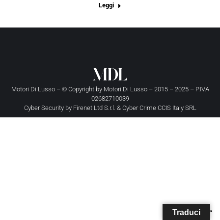
Leggi
Motori Di Lusso – © Copyright by
Motori Di Lusso
– 2015 – 2025 – P.IVA
02682710039
Cyber Security by
Firenet Ltd S.r.l.
&
Cyber Crime CCIS Italy SRL
Traduci