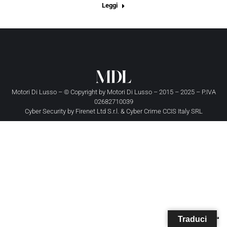
Leggi
Motori Di Lusso – © Copyright by
Motori Di Lusso
– 2015 – 2025 – P.IVA
02682710039
Cyber Security by
Firenet Ltd S.r.l.
&
Cyber Crime CCIS Italy SRL
Traduci