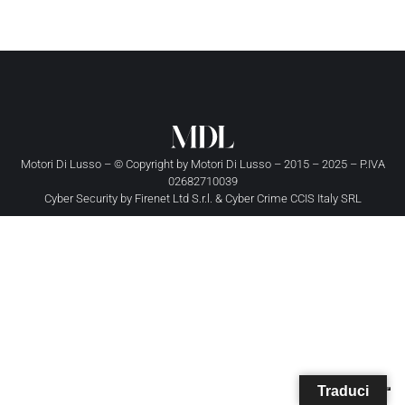
Motori Di Lusso – © Copyright by
Motori Di Lusso
– 2015 – 2025 – P.IVA
02682710039
Cyber Security by
Firenet Ltd S.r.l.
&
Cyber Crime CCIS Italy SRL
Traduci