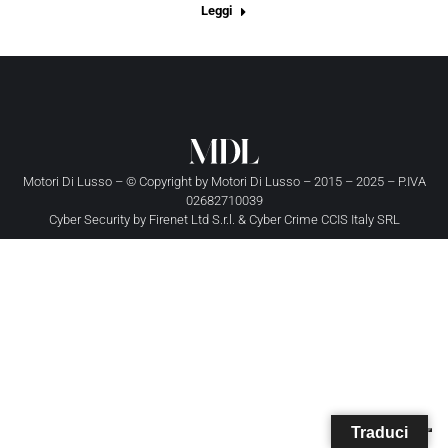
Leggi
Motori Di Lusso – © Copyright by
Motori Di Lusso
– 2015 – 2025 – P.IVA
02682710039
Cyber Security by
Firenet Ltd S.r.l.
&
Cyber Crime CCIS Italy SRL
Traduci