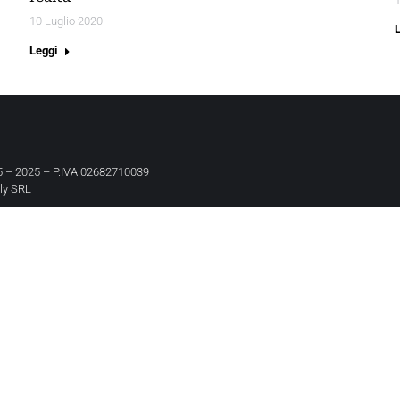
10 Luglio 2020
Leggi
 – 2025 – P.IVA 02682710039
aly SRL