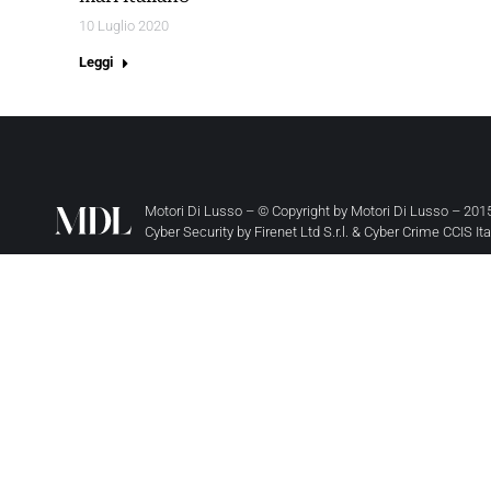
10 Luglio 2020
Leggi
Motori Di Lusso – © Copyright by
Motori Di Lusso
– 2015
Cyber Security by
Firenet Ltd S.r.l.
&
Cyber Crime CCIS It