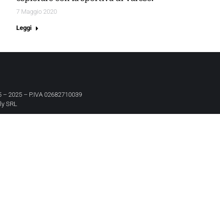
7 Maggio 2020
Leggi
 – 2025 – P.IVA 02682710039
aly SRL