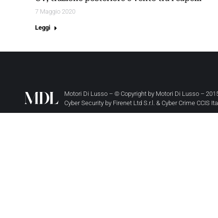
7 Maggio 2020
Leggi
Motori Di Lusso – © Copyright by
Motori Di Lusso
– 2015
Cyber Security by
Firenet Ltd S.r.l.
&
Cyber Crime CCIS It