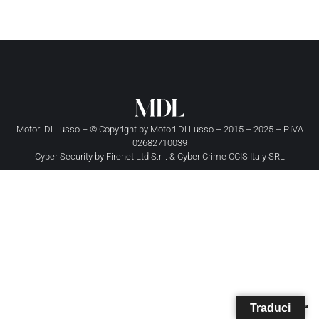
Motori Di Lusso – © Copyright by
Motori Di Lusso
– 2015 – 2025 – P.IVA
02682710039
Cyber Security by
Firenet Ltd S.r.l.
&
Cyber Crime CCIS Italy SRL
Traduci