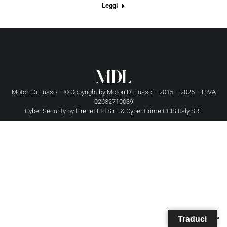
Leggi
Motori Di Lusso – © Copyright by
Motori Di Lusso
– 2015 – 2025 – P.IVA
02682710039
Cyber Security by
Firenet Ltd S.r.l.
&
Cyber Crime CCIS Italy SRL
Traduci